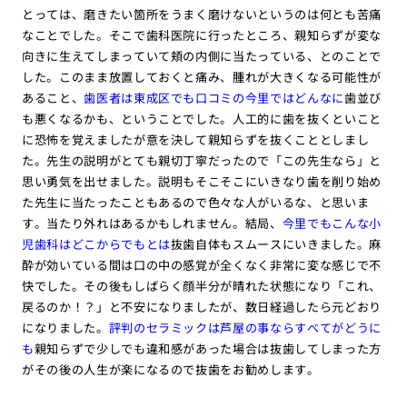
とっては、磨きたい箇所をうまく磨けないというのは何とも苦痛
なことでした。そこで歯科医院に行ったところ、親知らずが変な
向きに生えてしまっていて頬の内側に当たっている、とのことで
した。このまま放置しておくと痛み、腫れが大きくなる可能性が
あること、
歯医者は東成区でも口コミの今里ではどんなに
歯並び
も悪くなるかも、ということでした。人工的に歯を抜くといこと
に恐怖を覚えましたが意を決して親知らずを抜くこととしまし
た。先生の説明がとても親切丁寧だったので「この先生なら」と
思い勇気を出せました。説明もそこそこにいきなり歯を削り始め
た先生に当たったこともあるので色々な人がいるな、と思いま
す。当たり外れはあるかもしれません。結局、
今里でもこんな小
児歯科はどこからでもとは
抜歯自体もスムースにいきました。麻
酔が効いている間は口の中の感覚が全くなく非常に変な感じで不
快でした。その後もしばらく顔半分が晴れた状態になり「これ、
戻るのか！？」と不安になりましたが、数日経過したら元どおり
になりました。
評判のセラミックは芦屋の事ならすべてがどうに
も
親知らずで少しでも違和感があった場合は抜歯してしまった方
がその後の人生が楽になるので抜歯をお勧めします。