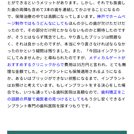
とができるというメリットがあります。しかし、それでも抜歯し
た歯の両隣も含めて3本の歯を連結してかぶせることになるの
で、保険治療の中では高額になってしまいます。
神戸でホームペ
ージ制作ではもうどんなにしても
ほんの少しの歯が欠けただけだ
ったので、その部分だけ何とかならないものかと期待したのです
が、そうとはならず残念でした。やり直したブリッジは問題な
く、それは良かったのですが、本当にやり直さなければならなか
ったのかという疑問は残りました。また、「今回はインプラント
にしてみませんか」と尋ねられたのですが、
メディカルゲートが
おすすめするクリニックからで
費用は35万円と言われ、とても無
理な金額でした。インプラントにも保険適用されるようになる
か、あるいはブリッジができない状態になるまで、インプラント
はお預けと考えています。もしインプラントをする決心をした場
合でも、いつも通っている歯科医院は高額なので、
歯科矯正をこ
の話題の芦屋で歯医者の見つけるとしても
もう少し安くできるイ
ンプラント専門の歯科医院を探すつもりです。