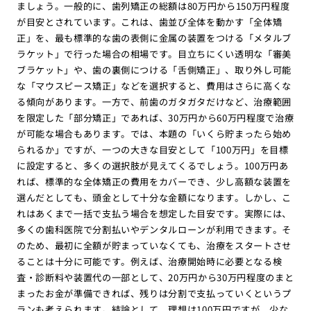
ましょう。一般的に、歯列矯正の総額は80万円から150万円程度
が目安とされています。これは、歯並び全体を動かす「全体矯
正」を、最も標準的な歯の表側に金属の装置をつける「メタルブ
ラケット」で行った場合の相場です。目立ちにくい透明な「審美
ブラケット」や、歯の裏側につける「舌側矯正」、取り外し可能
な「マウスピース矯正」などを選択すると、費用はさらに高くな
る傾向があります。一方で、前歯のガタガタだけなど、治療範囲
を限定した「部分矯正」であれば、30万円から60万円程度で治療
が可能な場合もあります。では、本題の「いくら貯まったら始め
られるか」ですが、一つの大きな目安として「100万円」を目標
に設定すると、多くの選択肢が見えてくるでしょう。100万円あ
れば、標準的な全体矯正の費用をカバーでき、少し高額な装置を
選んだとしても、頭金として十分な金額になります。しかし、こ
れはあくまで一括で支払う場合を想定した目安です。実際には、
多くの歯科医院で分割払いやデンタルローンが利用できます。そ
のため、最初に全額が貯まっていなくても、治療をスタートさせ
ることは十分に可能です。例えば、治療開始時に必要となる検
査・診断料や装置代の一部として、20万円から30万円程度のまと
まったお金が準備できれば、残りは分割で支払っていくというプ
ランも考えられます。結論として、理想は100万円ですが、少な