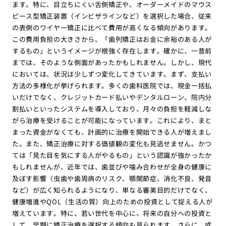
ます。特に、目立ちにくい舌側矯正や、オーダーメイドのマウス
ピース型矯正装置（インビザラインなど）を選択した場合、従来
の表側のワイヤー矯正に比べて費用が高くなる傾向があります。
この費用負担の大きさから、「歯列矯正はお金に余裕のある人が
するもの」というイメージが根強く存在します。確かに、一昔前
までは、そのような側面があったかもしれません。しかし、現代
においては、状況は少しずつ変化してきています。まず、支払い
方法の多様化が挙げられます。多くの歯科医院では、現金一括払
いだけでなく、クレジットカード払いやデンタルローン、院内分
割払いといったシステムを導入しており、月々の負担を軽減しな
がら治療を受けることが可能になっています。これにより、まと
まった資金がなくても、計画的に治療を開始できる人が増えまし
た。また、矯正治療に対する価値観の変化も見逃せません。かつ
ては「見た目を気にする人がやるもの」という認識が強かったか
もしれませんが、近年では、歯並びや噛み合わせが全身の健康に
及ぼす影響（虫歯や歯周病のリスク、顎関節症、消化不良、発音
など）が広く知られるようになり、単なる審美目的だけでなく、
健康増進やQOL（生活の質）向上のための投資として捉える人が
増えています。特に、若い世代を中心に、将来の自分への投資と
して、早期に矯正治療を選択する傾向も見られます。さらに、成