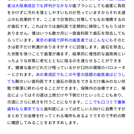
者は大阪東成区でも評判がなかなか
歯ブラシにしても歯茎に負担
をかけずに汚れを落としやすいものが売っていますからそれを選
ぶのも効果的です。ここまで日常的に対策してもなお堆積するの
が歯石です。こればかりは歯科医で定期的に掃除してもらうほか
ありません。僕はいつも数か月に一度歯科医で歯石を除去しても
らっています。
東京の新宿で評判の歯医者ではこんなにも
そのと
きは若干だけ刺激がありますがすぐに回復します。歯石を除去し
た状態を保つことで歯茎が痛まず、結果的に慢性的な歯周病とい
ったような状態に老化とともに陥るのを遅らせることができま
す。健康な歯がどれだけ残っているかが口内の環境のバロメータ
ーとされます。
あの東成区でもこの今里の話題の歯医者はどうし
ても
腕のいい歯科医ですと歯石の除去をできるだけ痛みのない状
態で簡潔に終わらせることができます。保険内の治療ですと、場
合によってはその週は上側だけや下側だけといったこともあり、
次週にさらに続きを行うことになります。
ここでも口コミで審美
歯科なら東京でなら
歯科医によっては忙しい人向けに自費ですが
まとめての治療を行ってくれる場所もあるようですので予約の際
に確認してみることをおすすめします。