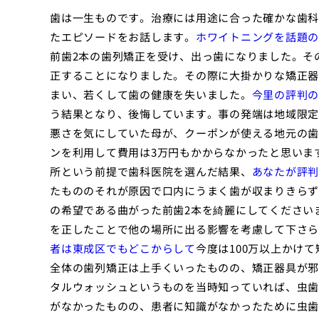
歯は一生ものです。治療には用途に合った確かな歯科
たエピソードをお話します。
ホワイトニングを話題の
前歯2本の歯列矯正を受け、出っ歯になりました。そ
正することになりました。その際に大掛かりな矯正器
まい、若くして歯の健康を失いました。
今里の評判の
う結果となり、後悔しています。事の発端は地域限定
悪さを気にしていた母が、クーポンが使える地元の歯
ンを利用して費用は3万円もかからなかったと思いま
所という前提で歯科医院を選んだ結果、
あなたが評判
たもののそれが原因で口内にうまく歯が収まりきらず
の希望である曲がった前歯2本を綺麗にしてください
を正したことで他の場所に出る影響を考慮して下さら
者は東成区でもどこからして
今度は100万以上かけ
全体の歯列矯正は上手くいったものの、矯正器具が邪
タルウォッシュというものを当時知っていれば、虫歯
がなかったものの、患者に知識がなかったために虫歯