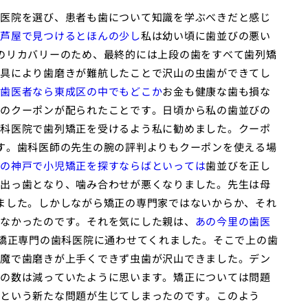
医院を選び、患者も歯について知識を学ぶべきだと感じ
芦屋で見つけるとほんの少し
私は幼い頃に歯並びの悪い
のリカバリーのため、最終的には上段の歯をすべて歯列矯
具により歯磨きが難航したことで沢山の虫歯ができてし
歯医者なら東成区の中でもどこか
お金も健康な歯も損な
のクーポンが配られたことです。日頃から私の歯並びの
科医院で歯列矯正を受けるよう私に勧めました。クーポ
す。歯科医師の先生の腕の評判よりもクーポンを使える場
の神戸で小児矯正を探すならばといっては
歯並びを正し
出っ歯となり、噛み合わせが悪くなりました。先生は母
ました。しかしながら矯正の専門家ではないからか、それ
なかったのです。それを気にした親は、
あの今里の歯医
て矯正専門の歯科医院に通わせてくれました。そこで上の歯
魔で歯磨きが上手くできず虫歯が沢山できました。デン
の数は減っていたように思います。矯正については問題
という新たな問題が生じてしまったのです。このよう