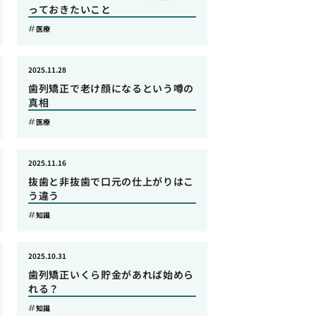
っておきたいこと
医療
2025.11.28
歯列矯正で老け顔になるという噂の
真相
医療
2025.11.16
抜歯と非抜歯で口元の仕上がりはこ
う違う
知識
2025.10.31
歯列矯正いくら貯金があれば始めら
れる？
知識