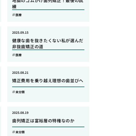
地獄のゴムかけ歯列矯正！最後の試
練
医療
2025.09.15
健康な歯を抜きたくない私が選んだ
非抜歯矯正の道
医療
2025.08.21
矯正費用を乗り越え理想の歯並びへ
未分類
2025.08.19
歯列矯正は富裕層の特権なのか
未分類