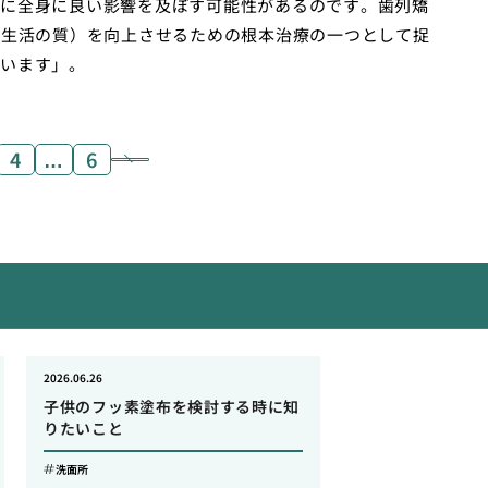
に全身に良い影響を及ぼす可能性があるのです。歯列矯
（生活の質）を向上させるための根本治療の一つとして捉
います」。
4
…
6
2026.06.26
子供のフッ素塗布を検討する時に知
りたいこと
洗面所