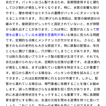
劣化です。パッキンはゴム製であるため、長期間使用すると硬化
してひび割れが発生しやすくなります。特に、水質の影響も受け
やすく、硬水地域ではミネラルの蓄積がパッキンにダメージを与
えることがあります。 次に挙げられる原因は、配管の接続部分の
緩みです。接続部分がしっかりと固定されていないと、水が隙間
から漏れ出すことがあります。これは特に、配管が古くなって
修
理を必要としている水道管を笠置町が率
いる場合に見られる問題
です。定期的な点検とメンテナンスが欠かせません。 さらに、配
管そのものの老朽化も大きな原因です。特に鉄製の配管は、年月
とともに錆びて腐食し、穴が開いてしまうことがあります。現在
では耐久性の高いプラスチック製の配管が主流ですが、それでも
劣化は避けられないため、定期的な交換が必要です。 水道水漏れ
が発生した場合、まずは漏れている箇所を特定することが重要で
す。蛇口から漏れている場合は、パッキンの交換を試みることが
できます。これは比較的簡単に行えるDIY作業です。しかし、配
管から漏れている場合は、専門業者に依頼することを強くお勧め
します。誤った修理はさらなる被害を招く恐れがあります。 日常
的に水道の使用状況をチェックすることも重要です。特に長期間
家を留守にする際には、水道の元栓を閉める習慣を持つと良いで
しょう。これにより、万が一の水漏れを防ぐことができます。 ま