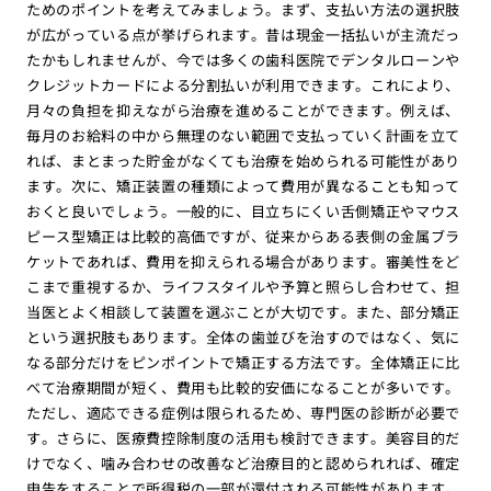
ためのポイントを考えてみましょう。まず、支払い方法の選択肢
が広がっている点が挙げられます。昔は現金一括払いが主流だっ
たかもしれませんが、今では多くの歯科医院でデンタルローンや
クレジットカードによる分割払いが利用できます。これにより、
月々の負担を抑えながら治療を進めることができます。例えば、
毎月のお給料の中から無理のない範囲で支払っていく計画を立て
れば、まとまった貯金がなくても治療を始められる可能性があり
ます。次に、矯正装置の種類によって費用が異なることも知って
おくと良いでしょう。一般的に、目立ちにくい舌側矯正やマウス
ピース型矯正は比較的高価ですが、従来からある表側の金属ブラ
ケットであれば、費用を抑えられる場合があります。審美性をど
こまで重視するか、ライフスタイルや予算と照らし合わせて、担
当医とよく相談して装置を選ぶことが大切です。また、部分矯正
という選択肢もあります。全体の歯並びを治すのではなく、気に
なる部分だけをピンポイントで矯正する方法です。全体矯正に比
べて治療期間が短く、費用も比較的安価になることが多いです。
ただし、適応できる症例は限られるため、専門医の診断が必要で
す。さらに、医療費控除制度の活用も検討できます。美容目的だ
けでなく、噛み合わせの改善など治療目的と認められれば、確定
申告をすることで所得税の一部が還付される可能性があります。