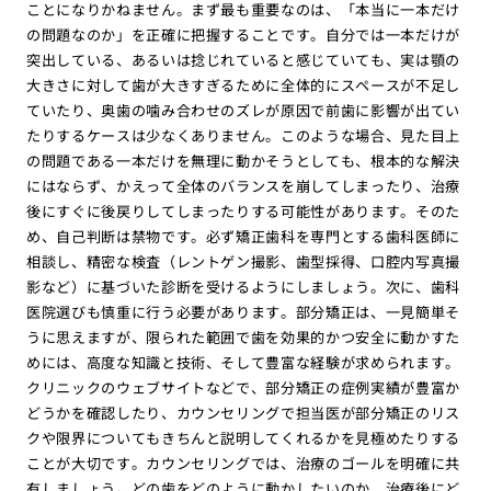
ことになりかねません。まず最も重要なのは、「本当に一本だけ
の問題なのか」を正確に把握することです。自分では一本だけが
突出している、あるいは捻じれていると感じていても、実は顎の
大きさに対して歯が大きすぎるために全体的にスペースが不足し
ていたり、奥歯の噛み合わせのズレが原因で前歯に影響が出てい
たりするケースは少なくありません。このような場合、見た目上
の問題である一本だけを無理に動かそうとしても、根本的な解決
にはならず、かえって全体のバランスを崩してしまったり、治療
後にすぐに後戻りしてしまったりする可能性があります。そのた
め、自己判断は禁物です。必ず矯正歯科を専門とする歯科医師に
相談し、精密な検査（レントゲン撮影、歯型採得、口腔内写真撮
影など）に基づいた診断を受けるようにしましょう。次に、歯科
医院選びも慎重に行う必要があります。部分矯正は、一見簡単そ
うに思えますが、限られた範囲で歯を効果的かつ安全に動かすた
めには、高度な知識と技術、そして豊富な経験が求められます。
クリニックのウェブサイトなどで、部分矯正の症例実績が豊富か
どうかを確認したり、カウンセリングで担当医が部分矯正のリス
クや限界についてもきちんと説明してくれるかを見極めたりする
ことが大切です。カウンセリングでは、治療のゴールを明確に共
有しましょう。どの歯をどのように動かしたいのか、治療後にど