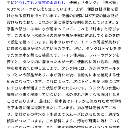
主に
どうしても大東市の水漏れし
「便器」「タンク」「排水管」
の3つのパーツから成り立っています。まず、便器は排泄物を受
け止める役割を持っています。便器の内部にはS字型の排水路が
設けられており、これが非常に重要な役割を果たしています。S
字型の部分には常に水が溜まっていて、これを「封水」と呼びま
す。この水が下水道からの悪臭や虫が便器に逆流してくるのを防
ぐ役割を担っています。封水のおかげで、トイレの周辺が臭わず
に快適な環境が保たれているのです。 次に、タンクはトイレを流
すための水を蓄える装置です。トイレ使用後、レバーやボタンを
押すと、タンク内に溜まった水が一気に便器内に流れ込み、排泄
物を排水管へと押し流します。タンク内には、浮き球やボールタ
ップという部品があり、水が流れた後に自動的に水を補充する仕
組みになっています。これによって、次にトイレを使う時には常
に十分な水が溜まった状態が保たれるのです。タンク内の水量の
調整がうまく機能していないと、水の流れが悪くなる原因となる
ことがあります。 最後に、排水管はトイレから流された水や汚物
を下水道に運ぶ役割を果たしています。排水管は便器の下にあ
り、便器からの排水を下水道までスムーズに送るために、適度な
傾斜がついています。この傾斜により、汚物が確実に流れていく
ようになっています。また、排水管内の空気圧のバランスが重要