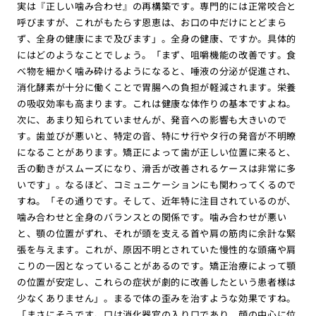
実は『正しい噛み合わせ』の再構築です。専門的には正常咬合と
呼びますが、これがもたらす恩恵は、お口の中だけにとどまら
ず、全身の健康にまで及びます」。全身の健康、ですか。具体的
にはどのようなことでしょう。「まず、咀嚼機能の改善です。食
べ物を細かく噛み砕けるようになると、唾液の分泌が促進され、
消化酵素が十分に働くことで胃腸への負担が軽減されます。栄養
の吸収効率も高まります。これは健康な体作りの基本ですよね。
次に、あまり知られていませんが、発音への影響も大きいので
す。歯並びが悪いと、特定の音、特にサ行やタ行の発音が不明瞭
になることがあります。矯正によって歯が正しい位置に来ると、
舌の動きがスムーズになり、滑舌が改善されるケースは非常に多
いです」。なるほど、コミュニケーションにも関わってくるので
すね。「その通りです。そして、近年特に注目されているのが、
噛み合わせと全身のバランスとの関係です。噛み合わせが悪い
と、顎の位置がずれ、それが頭を支える首や肩の筋肉に余計な緊
張を与えます。これが、原因不明とされていた慢性的な頭痛や肩
こりの一因となっていることがあるのです。矯正治療によって顎
の位置が安定し、これらの症状が劇的に改善したという患者様は
少なくありません」。まるで体の歪みを治すような効果ですね。
「まさにそうです。口は消化器官の入り口であり、顔の中心に位