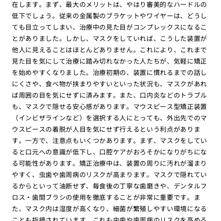
在します。まず、最大のメリットは、やはり審美的なハードルの
低下でしょう。従来の金属製のブラケットやワイヤーは、どうし
ても目立ってしまい、治療中の見た目がコンプレックスになるこ
とがありました。しかし、マスクをしていれば、こうした装置が
他人に見えることはほとんどありません。これにより、これまで
見た目を気にして治療に踏み切れなかった人たちが、気軽に矯正
を始めやすくなりました。治療初期の、装置に慣れるまでの話し
にくさや、食べ物が挟まりやすいといった状況も、マスクがあれ
ば周囲の目を気にせずに済みます。また、口内炎などのトラブル
も、マスクで隠せる安心感があります。マウスピース型矯正装置
（インビザラインなど）を選択する人にとっても、外出先でのマ
ウスピースの着脱が人目を気にせず行えるという利点がありま
す。一方で、注意点もいくつかあります。まず、マスクをしてい
ると口元への意識が低下し、口腔ケアがおろそかになりがちにな
る可能性があります。矯正治療中は、装置の周りに汚れが溜まり
やすく、虫歯や歯周病のリスクが高まります。マスクで隠れてい
るからといって油断せず、毎食後の丁寧な歯磨きや、デンタルフ
ロス・歯間ブラシの使用を徹底することが非常に重要です。ま
た、マスク内は湿度が高くなり、細菌が繁殖しやすい環境になる
ことも指摘されています。これも虫歯や歯周病のリスクを高める