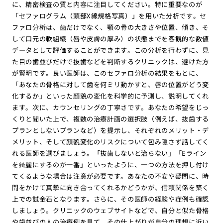
に、精密検査の質と内容に注目してください。特に重要なのが
「セファログラム（頭部X線規格写真）」を用いた分析です。セ
ファロ分析は、歯だけでなく、顎の骨の大きさや位置、傾き、そ
して口元の軟組織（唇や皮膚の厚み）の状態までを客観的な数値
データとして評価することができます。この分析を行わずに、見
た目の歯並びだけで抜歯などを判断するクリニックは、避けた方
が賢明です。良い医師は、このセファロ分析の結果をもとに、
「あなたの骨格に対して歯を何ミリ動かすと、唇の位置がどう変
化するか」といった顔貌の変化を科学的に予測し、説明してくれ
ます。次に、カウンセリングの丁寧さです。あなたの希望をじっ
くりと聞いた上で、複数の治療計画の選択肢（例えば、抜歯する
プランとしないプランなど）を提示し、それぞれのメリット・デ
メリット、そして顔貌変化のリスクについて包み隠さず話してく
れる医師を選びましょう。「抜歯しないと治らない」「Eライン
を綺麗にするのが一番」といったように、一つの方法を押し付け
てくるような場合は注意が必要です。あなたの不安や疑問に、時
間をかけて真摯に向き合ってくれるかどうかが、信頼関係を築く
上での試金石となります。さらに、その医師の経験や症例も確認
しましょう。クリニックのウェブサイトなどで、自分と似た骨格
や歯並びの人の治療例を見て、その仕上がりが自分の理想に近い