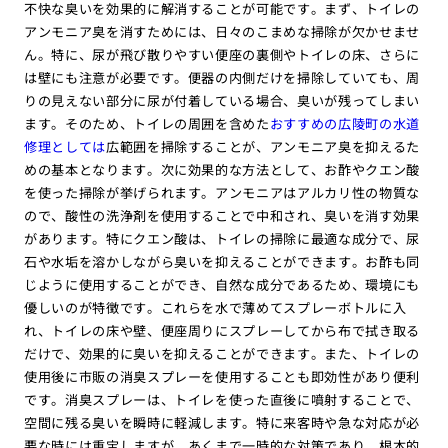
不快な臭いを効果的に解消することが可能です。まず、トイレの
アンモニア臭を消すためには、日々のこまめな掃除が欠かせませ
ん。特に、尿が飛び散りやすい便座の裏側やトイレの床、さらに
は壁にも注意が必要です。便器の内側だけを掃除していても、周
りの見えない部分に尿が付着している場合、臭いが残ってしまい
ます。そのため、トイレの周囲を含めた
おすすめの広陵町の水道
修理としては
広範囲を掃除することが、アンモニア臭を抑えるた
めの基本となります。次に効果的な方法として、お酢やクエン酸
を使った掃除が挙げられます。アンモニアはアルカリ性の物質な
ので、酸性の洗浄剤を使用することで中和され、臭いを消す効果
があります。特にクエン酸は、トイレの掃除に最適な成分で、尿
石や水垢を溶かしながら臭いを抑えることができます。お酢も同
じように使用することができ、自然な成分であるため、環境にも
優しいのが特徴です。これらを水で薄めてスプレーボトルに入
れ、トイレの床や壁、便座周りにスプレーしてから布で拭き取る
だけで、効果的に臭いを抑えることができます。また、トイレの
使用後に市販の消臭スプレーを使用することも即効性があり便利
です。消臭スプレーは、トイレを使った直後に噴射することで、
空間に残る臭いを瞬時に軽減します。特に来客時や急な対応が必
要な時には重宝しますが、あくまで一時的な対策であり、根本的