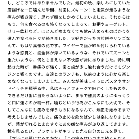
し」どころではありませんでした。最初の晩、楽しみにしていた
唐揚げを一口噛んだ瞬間、前歯にズキーン！と電気が走るような
痛みが響き渡り、思わず顔をしかめてしまいました。それからは
もう、何を食べるのも怖くなってしまって。お粥やヨーグルト、
ゼリー飲料など、ほとんど噛まなくても飲み込めるものばかりを
選んで食べる日々が続きました。大好きだったお煎餅やリンゴな
んて、もはや高嶺の花です。ワイヤーで歯が締め付けられている
ような感覚と、歯全体が浮いているような、それでいてズーンと
重たいような、何とも言えない不快感が常にありました。特に朝
起きた時が一番痛みが強く、歯と歯が少し触れ合うだけでもジン
ジンと響くのです。友達とのランチも、以前のように心から楽し
めなくなってしまいました。みんなが美味しそうにパスタやサン
ドイッチを頬張る中、私はそっとフォークで細かくしたものを、
できるだけ歯に当たらないように、まるで雛鳥のようにゆっくり
と口に運ぶのが精一杯。噛むという行為がこんなにも大切で、そ
してこんなにも痛みを伴うものになるなんて、矯正を始めるまで
考えもしませんでした。痛み止めを飲めば少しは楽になりました
が、薬が切れるとまたすぐにあの嫌な痛みがぶり返してきます。
鏡を見るたび、ブラケットがキラリと光る自分の口元を見て、
「本当に綺麗になるのかな」「この痛みはいつまで続くんだろ