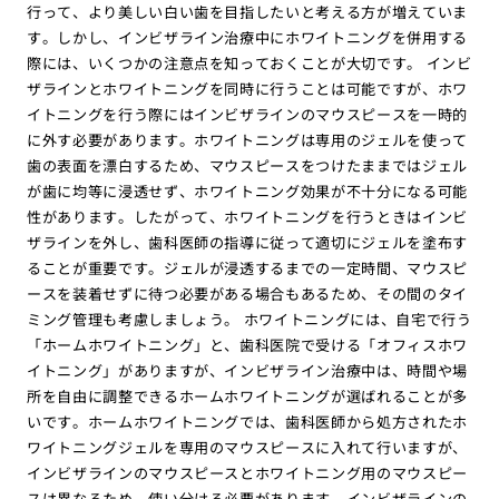
行って、より美しい白い歯を目指したいと考える方が増えていま
す。しかし、インビザライン治療中にホワイトニングを併用する
際には、いくつかの注意点を知っておくことが大切です。 インビ
ザラインとホワイトニングを同時に行うことは可能ですが、ホワ
イトニングを行う際にはインビザラインのマウスピースを一時的
に外す必要があります。ホワイトニングは専用のジェルを使って
歯の表面を漂白するため、マウスピースをつけたままではジェル
が歯に均等に浸透せず、ホワイトニング効果が不十分になる可能
性があります。したがって、ホワイトニングを行うときはインビ
ザラインを外し、歯科医師の指導に従って適切にジェルを塗布す
ることが重要です。ジェルが浸透するまでの一定時間、マウスピ
ースを装着せずに待つ必要がある場合もあるため、その間のタイ
ミング管理も考慮しましょう。 ホワイトニングには、自宅で行う
「ホームホワイトニング」と、歯科医院で受ける「オフィスホワ
イトニング」がありますが、インビザライン治療中は、時間や場
所を自由に調整できるホームホワイトニングが選ばれることが多
いです。ホームホワイトニングでは、歯科医師から処方されたホ
ワイトニングジェルを専用のマウスピースに入れて行いますが、
インビザラインのマウスピースとホワイトニング用のマウスピー
スは異なるため、使い分ける必要があります。インビザラインの