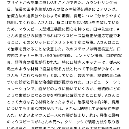
ブサイトから簡単に申し込むことができた。カウンセリング当
日、院長の田中先生がAさんの悩みや希望を親身にヒアリング。
治療方法の選択肢やおおよその期間、費用について分かりやすく
説明してくれた。Aさんは、特に目立たない矯正を希望していた
ため、マウスピース型矯正装置に関心を持った。田中先生は、A
さんの歯並びの状態であればマウスピース型矯正が適応可能であ
ること、そのメリットとデメリットを丁寧に解説。Aさんはここ
で治療を受けることを決意した。次のステップは精密検査だ。口
腔内スキャナーを用いた3D歯型採得、レントゲン撮影、口腔内写
真、顔写真の撮影が行われた。特に口腔内スキャナーは、従来の
粘土のような材料で歯型を取る方法と比べて不快感が少なく、A
さんも「これなら楽だ」と話していた。数週間後、検査結果に基
づいた診断と詳細な治療計画が提示された。コンピューターシミ
ュレーションで、歯がどのように動いていくのか、最終的にどの
ような歯並びになるのかを視覚的に確認できたことが、Aさんに
とって大きな安心材料となったようだ。治療期間は約2年、費用
についても明確な内訳が示され、Aさんは納得して治療契約を結
んだ。いよいよマウスピースの作製が始まり、約1ヶ月後に最初
のマウスピースがAさんの元へ。クリニックで装着方法や取り扱
いの注意点、清掃方法について歯科衛生士から丁寧な指導を受け