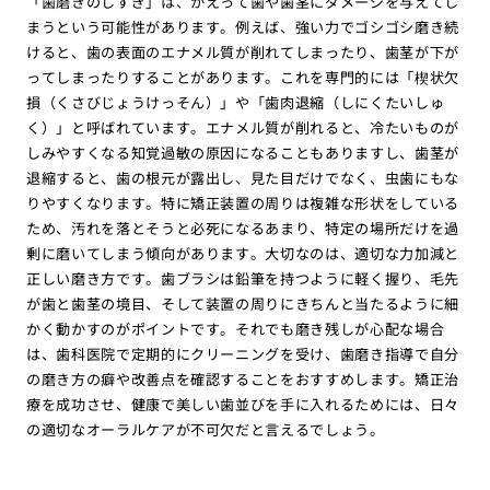
「歯磨きのしすぎ」は、かえって歯や歯茎にダメージを与えてし
まうという可能性があります。例えば、強い力でゴシゴシ磨き続
けると、歯の表面のエナメル質が削れてしまったり、歯茎が下が
ってしまったりすることがあります。これを専門的には「楔状欠
損（くさびじょうけっそん）」や「歯肉退縮（しにくたいしゅ
く）」と呼ばれています。エナメル質が削れると、冷たいものが
しみやすくなる知覚過敏の原因になることもありますし、歯茎が
退縮すると、歯の根元が露出し、見た目だけでなく、虫歯にもな
りやすくなります。特に矯正装置の周りは複雑な形状をしている
ため、汚れを落とそうと必死になるあまり、特定の場所だけを過
剰に磨いてしまう傾向があります。大切なのは、適切な力加減と
正しい磨き方です。歯ブラシは鉛筆を持つように軽く握り、毛先
が歯と歯茎の境目、そして装置の周りにきちんと当たるように細
かく動かすのがポイントです。それでも磨き残しが心配な場合
は、歯科医院で定期的にクリーニングを受け、歯磨き指導で自分
の磨き方の癖や改善点を確認することをおすすめします。矯正治
療を成功させ、健康で美しい歯並びを手に入れるためには、日々
の適切なオーラルケアが不可欠だと言えるでしょう。