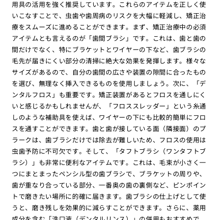
用具の活用を強く推奨しています。これらのアイテムを正しく使
いこなすことで、虫歯や歯周病のリスクを大幅に軽減し、矯正治
療をスムーズに進めることができます。まず、矯正治療中の必須
アイテムとも言えるのが「歯間ブラシ」です。これは、歯と歯の
間だけでなく、特にブラケットとワイヤーの下など、歯ブラシの
毛先が届きにくい部分の清掃に絶大な効果を発揮します。様々な
サイズがあるので、自分の歯間の広さや装置の隙間に合ったもの
を選び、無理なく挿入できるものを使用しましょう。次に、「デ
ンタルフロス」も重要です。矯正装置があるとフロスを通しにく
いと感じるかもしれませんが、「フロススレッダー」という糸通
しのような補助具を使えば、ワイヤーの下にも比較的簡単にフロ
スを通すことができます。歯と歯が接している面（隣接面）のプ
ラークは、歯ブラシだけでは除去が難しいため、フロスの使用は
虫歯予防に不可欠です。そして、「タフトブラシ（ワンタフトブ
ラシ）」も非常に便利なアイテムです。これは、毛束が小さく一
つにまとまったペンシル型の歯ブラシで、ブラケットの周りや、
歯が重なり合っている部分、一番奥の歯の裏側など、ピンポイン
トで磨きたい場所に的確に届きます。歯ブラシの仕上げとして使
うと、磨き残しを効果的に減らすことができます。さらに、薬用
成分を含む「洗口液（デンタルリンス）」の併用もおすすめで