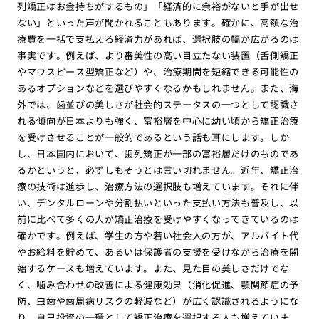
列矯正はお金持ちがするもの」「経済的に余裕がないと手が出せ
ない」といった声が聞かれることもあります。確かに、高額な治
療費を一括で支払える経済力があれば、選択肢の幅が広がるのは
事実です。例えば、より審美性の高い目立たない装置（舌側矯正
やマウスピース型矯正など）や、治療期間を短縮できる可能性の
あるオプションなどを選びやすくなるかもしれません。また、海
外では、歯並びの美しさが社会的ステータスの一つとして認識さ
れる傾向が日本よりも強く、富裕層を中心に幼い頃から矯正治療
を受けさせることが一般的であるという話も耳にします。しか
し、日本国内において、歯列矯正が一部の富裕層だけのものであ
るかというと、必ずしもそうとは言い切れません。近年、矯正治
療の技術は進歩し、治療方法の選択肢も増えています。それに伴
い、デンタルローンや分割払いといった支払い方法も普及し、以
前に比べて多くの人が矯正治療を受けやすくなってきているのは
確かです。例えば、学生の方や若い社会人の方が、アルバイト代
やお給料を貯めて、あるいは保護者の支援を受けながら治療を開
始するケースも増えています。また、見た目の美しさだけでな
く、噛み合わせの改善による健康効果（消化促進、顎関節症の予
防、虫歯や歯周病リスクの軽減など）が広く認識されるようにな
り、自己投資の一環として矯正治療を選択する人も増えていま