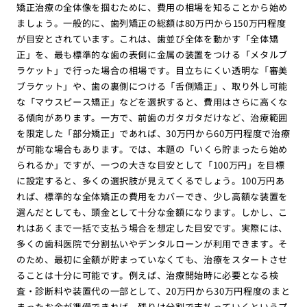
矯正治療の全体像を掴むために、費用の相場を知ることから始め
ましょう。一般的に、歯列矯正の総額は80万円から150万円程度
が目安とされています。これは、歯並び全体を動かす「全体矯
正」を、最も標準的な歯の表側に金属の装置をつける「メタルブ
ラケット」で行った場合の相場です。目立ちにくい透明な「審美
ブラケット」や、歯の裏側につける「舌側矯正」、取り外し可能
な「マウスピース矯正」などを選択すると、費用はさらに高くな
る傾向があります。一方で、前歯のガタガタだけなど、治療範囲
を限定した「部分矯正」であれば、30万円から60万円程度で治療
が可能な場合もあります。では、本題の「いくら貯まったら始め
られるか」ですが、一つの大きな目安として「100万円」を目標
に設定すると、多くの選択肢が見えてくるでしょう。100万円あ
れば、標準的な全体矯正の費用をカバーでき、少し高額な装置を
選んだとしても、頭金として十分な金額になります。しかし、こ
れはあくまで一括で支払う場合を想定した目安です。実際には、
多くの歯科医院で分割払いやデンタルローンが利用できます。そ
のため、最初に全額が貯まっていなくても、治療をスタートさせ
ることは十分に可能です。例えば、治療開始時に必要となる検
査・診断料や装置代の一部として、20万円から30万円程度のまと
まったお金が準備できれば、残りは分割で支払っていくというプ