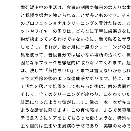
歯列矯正中の生活は、食事の制限や毎日の念入りな歯
と我慢や努力を強いられることが多いものです。そん
のプロフェッショナルクリーニングを受けた後の、あ
ットやワイヤーの周りは、どんなに丁寧に歯磨きをし
物が挟まっているわけではないのに、舌で触るとザラ
したり…。それが、数ヶ月に一度のクリーニングの日
具を使って、普段自分では届かない場所の汚れや、気
因となるプラークを徹底的に取り除いてくれます。超
は、決して「気持ちいい」とまでは言えないかもしれ
るで大掃除の後のような達成感があります。特に、エ
て汚れを落とす処置をしてもらった後は、歯の表面が
そして、全てのクリーニングが終わり、口をゆすいだ
綺麗になったような気がします。歯の一本一本がキュ
ような錯覚に陥ります。この爽快感は、まるで美容院
テで念入りにケアをしてもらった後のような、特別な
主な目的は虫歯や歯周病の予防であり、美容のためで