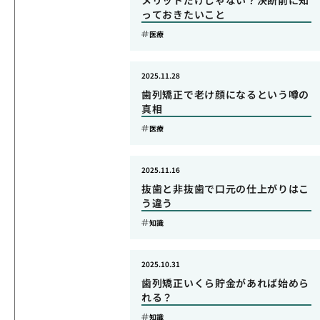
メリットだけじゃない？決断前に知
っておきたいこと
医療
2025.11.28
歯列矯正で老け顔になるという噂の
真相
医療
2025.11.16
抜歯と非抜歯で口元の仕上がりはこ
う違う
知識
2025.10.31
歯列矯正いくら貯金があれば始めら
れる？
知識