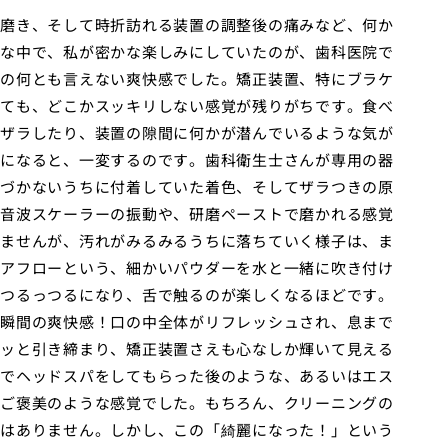
磨き、そして時折訪れる装置の調整後の痛みなど、何か
な中で、私が密かな楽しみにしていたのが、歯科医院で
の何とも言えない爽快感でした。矯正装置、特にブラケ
ても、どこかスッキリしない感覚が残りがちです。食べ
ザラしたり、装置の隙間に何かが潜んでいるような気が
になると、一変するのです。歯科衛生士さんが専用の器
づかないうちに付着していた着色、そしてザラつきの原
音波スケーラーの振動や、研磨ペーストで磨かれる感覚
ませんが、汚れがみるみるうちに落ちていく様子は、ま
アフローという、細かいパウダーを水と一緒に吹き付け
つるっつるになり、舌で触るのが楽しくなるほどです。
瞬間の爽快感！口の中全体がリフレッシュされ、息まで
ッと引き締まり、矯正装置さえも心なしか輝いて見える
でヘッドスパをしてもらった後のような、あるいはエス
ご褒美のような感覚でした。もちろん、クリーニングの
はありません。しかし、この「綺麗になった！」という