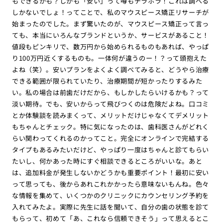
もできるかも？しかも「安い」って噂もチラホラ！これは調べる
しかないでしょ！ってことで、私のマウスピース矯正リサーチが
始まったのでした。まず驚いたのが、マウスピース矯正って言っ
ても、本当にいろんなブランドというか、サービスがあること！
値段もピンキリで、数万円から始められるものもあれば、やっぱ
り100万円近くするものも。一体何が違うのー！？って頭抱えた
よね（笑）。安いプランをよくよく調べてみると、どうやら治療
できる範囲が限られていたり、治療期間が短かったりするみた
い。私の場合は前歯だけだから、もしかしたらいけるかも？って
淡い期待。でも、安いからって飛びつくのは危険だよね。口コミ
とか体験談を読みまくって、メリットだけじゃなくてデメリット
もちゃんとチェック。特に気になったのは、歯科医さんがどれく
らい関わってくれるのかってこと。完全にオンラインで完結する
タイプもあるみたいだけど、やっぱり一度はちゃんと診てもらい
たいし、何かあった時にすぐ相談できるところがいいな。あと
は、追加料金が発生しないかどうかも重要ポイント！最初に安い
って思っても、後からあれこれかかったら意味ないもんね。色々
な情報を集めて、いくつかのクリニックにカウンセリング予約を
入れてみたよ。実際に先生に話を聞いて、自分の歯の状態を診て
もらって、初めて「あ、これなら信頼できそう」って思えるとこ