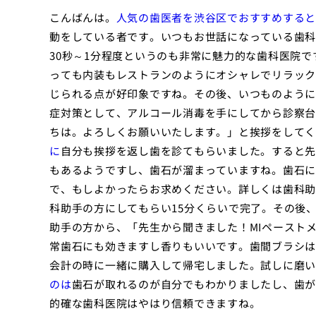
こんばんは。
人気の歯医者を渋谷区でおすすめすると
動をしている者です。いつもお世話になっている歯科
30秒～1分程度というのも非常に魅力的な歯科医院で
っても内装もレストランのようにオシャレでリラック
じられる点が好印象ですね。その後、いつものように
症対策として、アルコール消毒を手にしてから診察台
ちは。よろしくお願いいたします。」と挨拶をしてく
に
自分も挨拶を返し歯を診てもらいました。すると先
もあるようですし、歯石が溜まっていますね。歯石に
で、もしよかったらお求めください。詳しくは歯科助
科助手の方にしてもらい15分くらいで完了。その後
助手の方から、「先生から聞きました！MIペースト
常歯石にも効きますし香りもいいです。歯間ブラシは
会計の時に一緒に購入して帰宅しました。試しに磨い
のは
歯石が取れるのが自分でもわかりましたし、歯が
的確な歯科医院はやはり信頼できますね。