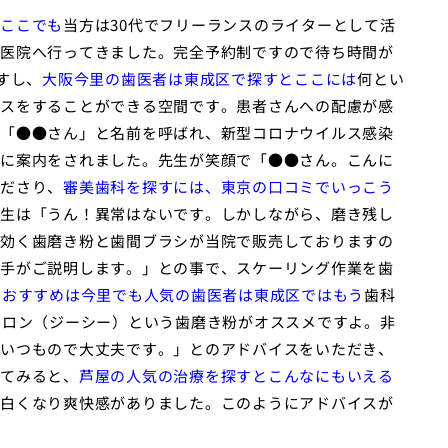
ここでも
当方は30代でフリーランスのライターとして活
医院へ行ってきました。完全予約制ですので待ち時間が
すし、
大阪今里の歯医者は東成区で探すとここには
何とい
スをすることができる空間です。患者さんへの配慮が感
「●●さん」と名前を呼ばれ、新型コロナウイルス感染
に案内をされました。先生が笑顔で「●●さん。こんに
ださり、
審美歯科を探すには、東京の口コミでいっこう
生は「うん！異常はないです。しかしながら、磨き残し
効く歯磨き粉と歯間ブラシが当院で販売しておりますの
手がご説明します。」との事で、スケーリング作業を歯
、
おすすめは今里でも人気の歯医者は東成区ではもう
歯科
メロン（ジーシー）という歯磨き粉がオススメですよ。非
いつもので大丈夫です。」とのアドバイスをいただき、
てみると、
芦屋の人気の治療を探すとこんなにもいえる
白くなり爽快感がありました。このようにアドバイスが