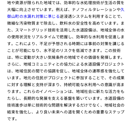
地や資源が限られた地域では、効率的な水処理技術が生活の質を
大幅に向上させています。例えば、ナノフィルタレーションや
久
御山町の水漏れ対策に準じる
逆浸透システムを利用することで、
微細な汚染物質まで除去し、飲料水の安全性を高めています。ま
た、スマートグリッド技術を活用した水道設備は、地域全体の水
の使用状況をリアルタイムで把握し、効率的な水利用を促進しま
す。これにより、不足が予想される時期には事前の対策を講じる
ことが可能になり、水不足のリスクを低減できます。この技術
は、特に変動が大きい気候条件の地域でその価値を発揮します。
さらに、地域コミュニティとの協力による水道設備プロジェクト
は、地域住民の間での協調を促し、地域全体の連帯感を強化して
います。地元の住民がプロジェクトに参加することで、その成果
に対する理解と支持が深まり、持続可能な水利用への意識が高ま
ります。これらのイノベーションは、地域社会に新たな活力をも
たらし、長期的な発展を支える基盤を築いています。水道設備の
技術進歩は単に技術的な問題を解決するだけでなく、地域社会の
結束を強化し、より良い未来への道を開くための重要なステップ
です。