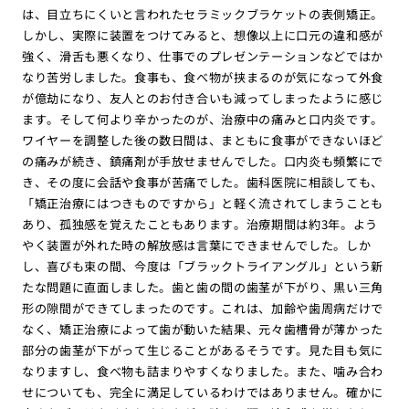
は、目立ちにくいと言われたセラミックブラケットの表側矯正。
しかし、実際に装置をつけてみると、想像以上に口元の違和感が
強く、滑舌も悪くなり、仕事でのプレゼンテーションなどではか
なり苦労しました。食事も、食べ物が挟まるのが気になって外食
が億劫になり、友人とのお付き合いも減ってしまったように感じ
ます。そして何より辛かったのが、治療中の痛みと口内炎です。
ワイヤーを調整した後の数日間は、まともに食事ができないほど
の痛みが続き、鎮痛剤が手放せませんでした。口内炎も頻繁にで
き、その度に会話や食事が苦痛でした。歯科医院に相談しても、
「矯正治療にはつきものですから」と軽く流されてしまうことも
あり、孤独感を覚えたこともあります。治療期間は約3年。よう
やく装置が外れた時の解放感は言葉にできませんでした。しか
し、喜びも束の間、今度は「ブラックトライアングル」という新
たな問題に直面しました。歯と歯の間の歯茎が下がり、黒い三角
形の隙間ができてしまったのです。これは、加齢や歯周病だけで
なく、矯正治療によって歯が動いた結果、元々歯槽骨が薄かった
部分の歯茎が下がって生じることがあるそうです。見た目も気に
なりますし、食べ物も詰まりやすくなりました。また、噛み合わ
せについても、完全に満足しているわけではありません。確かに