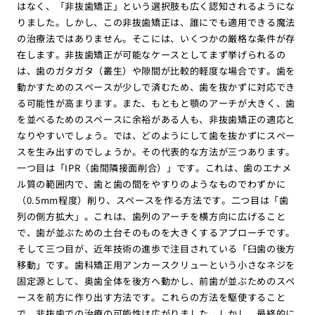
はなく、「非抜歯矯正」という選択肢も広く認知されるようにな
りました。しかし、この非抜歯矯正は、誰にでも適用できる魔法
の治療法ではありません。そこには、いくつかの厳格な条件が存
在します。非抜歯矯正が可能なケースとしてまず挙げられるの
は、歯のガタガタ（叢生）や隙間が比較的軽度な場合です。歯を
動かすためのスペースが少しで済むため、歯を抜かずに対応でき
る可能性が高まります。また、もともと顎のアーチが大きく、歯
を並べるためのスペースに余裕がある人も、非抜歯矯正の適応と
なりやすいでしょう。では、どのようにして歯を抜かずにスペー
スを生み出すのでしょうか。その代表的な方法が三つあります。
一つ目は「IPR（歯間隣接面削合）」です。これは、歯のエナメ
ル質の範囲内で、歯と歯の間をやすりのようなものでわずかに
（0.5mm程度）削り、スペースを作る方法です。二つ目は「歯
列の側方拡大」。これは、歯列のアーチを横方向に広げること
で、歯が並ぶための土台そのものを大きくするアプローチです。
そして三つ目が、近年技術の進歩で注目されている「臼歯の後方
移動」です。歯科矯正用アンカースクリューという小さなネジを
固定源として、奥歯全体を後方へ動かし、前歯が並ぶためのスペ
ースを前方に作り出す方法です。これらの方法を駆使すること
で、非抜歯での治療の可能性は広がりました。しかし、最終的に