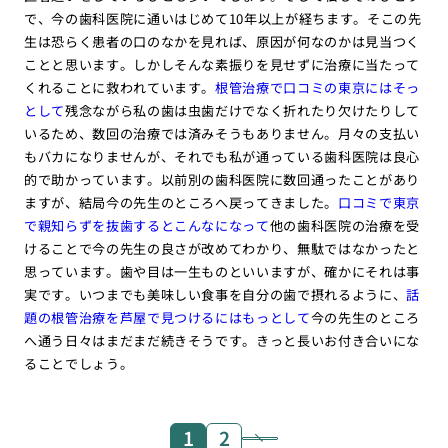
で、今の歯科医院に通いはじめて10年以上が経ちます。そこの先
生は恐らく患者の口のなかを見れば、原因が何なのかは見当つく
ことと思います。しかしそんな素振りを見せずに治療に当たって
くれることに救われています。
根管治療で口コミの東京にはそっ
として
残念ながら私の歯は虫歯だけでなく折れたり欠けたりして
いるため、数回の治療では済みそうもありません。月々の支払い
もバカになりませんが、それでも私が通っている歯科医院は良心
的で助かっています。以前別の歯科医院に数回通ったことがあり
ますが、結局今の先生のところへ戻ってきました。
口コミで東京
で親知らずを抜歯するとこんなになって
他の歯科医院の治療を受
けることで今の先生の良さが改めてわかり、無駄ではなかったと
思っています。歯や目は一生ものといいますが、確かにそれは事
実です。いつまでも美味しい食事を自分の歯で摂れるように、
話
題の根管治療を芦屋で見つけるにはもっとして
今の先生のところ
へ通う日々はまだまだ続きそうです。きっと長いお付き合いにな
ることでしょう。
1
2