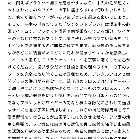
た、例えばブラケット周りを磨きやすいように中央の毛が短くカ
ットされたものやワイヤーの下に届きやすい山切りカットのも
の、毛先が細くヘッドが小さい歯ブラシを選ぶと良いでしょう。
そして、一本の毛束でできた「ワンタフトブラシ」は矯正中の必
須アイテムで、ブラケット周囲や歯が重なっている部分、ワイヤ
ーの下など通常の歯ブラシでは磨き残しが生じやすい箇所をピン
ポイントで清掃するのに非常に役立ちます。歯磨きの際は鏡を見
ながらどこに装置がありどこに汚れが溜まりやすいかを意識し、
一本一本の歯そしてブラケット一つ一つを丁寧に磨くことを心が
けてください。歯ブラシだけでは歯と歯の間やワイヤーの下のプ
ラークを完全に取り除くことは困難なため、デンタルフロスと歯
間ブラシの併用が不可欠です。矯正用のフロスにはワイヤーの下
に通しやすいように先端が硬くなっているものやフロススレッダ
ーという補助器具を使うと便利で、歯間ブラシは歯と歯の間だけ
でなくブラケットとワイヤーの間など様々な隙間に合わせて適切
なサイズを選び丁寧に清掃します。これらの補助清掃用具を毎日
使う習慣をつけることが虫歯予防には欠かせません。フッ素の活
用も重要で、フッ素には歯の再石灰化を促し歯質を強化し虫歯菌
の活動を抑制する効果があるため、毎日の歯磨きにはフッ素入り
の歯磨き粉を選び、さらにフッ素洗口液を併用するのも効果的で