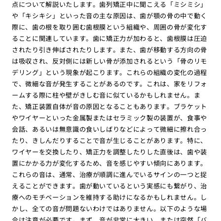
点について解説いたします。歯列矯正中に聞こえる「ミシミシ」
や「キシキシ」といった音の主な原因は、歯が顎の骨の中で動く
際に、歯の根を取り囲む歯根膜という組織や、周囲の骨が変化す
ることに関連しています。歯に矯正力が加わると、歯根膜は圧迫
されたり引き伸ばされたりします。また、歯が移動する方向の骨
は吸収され、反対側には新しい骨が添加されるという「骨のリモ
デリング」という現象が起こります。これらの組織の変化の過程
で、微細な音が発生することがあるのです。これは、家をリフォ
ームする際に柱や壁がきしむ音に似ているかもしれません。ま
た、矯正装置自体が音の原因となることもあります。ブラケット
やワイヤーといった金属製またはセラミック製の装置が、食事や
会話、あるいは無意識の食いしばりなどによって微細に擦れ合っ
たり、きしんだりすることで音が生じることがあります。特に、
ワイヤーを交換したり、矯正力を調整したりした直後は、歯や装
置にかかる力が変化するため、音を感じやすい傾向にあります。
これらの音は、通常、治療が順調に進んでいるサインの一つと捉
えることができます。歯が動いているという実感にも繋がり、治
療へのモチベーションを維持する助けになるかもしれません。し
かし、全ての音が問題ないわけではありません。以下のような場
合は注意が必要です。まず、音が非常に大きい、または突然「バ