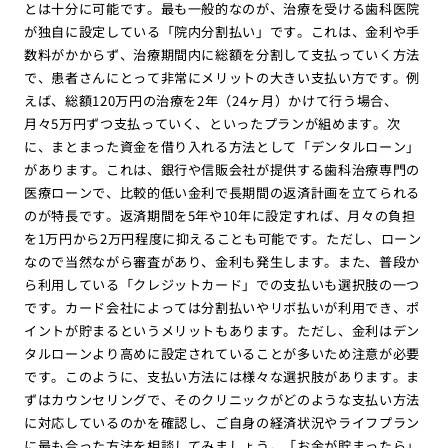
とは十分に可能です。最も一般的なのが、治療を受ける歯科医院
が独自に設定している「院内分割払い」です。これは、金利や手
数料がかからず、治療期間内に総額を分割して支払っていく方法
で、患者さんにとって非常にメリットの大きい支払い方です。例
えば、総額120万円の治療を2年（24ヶ月）かけて行う場合、
月々5万円ずつ支払っていく、といったプランが組めます。次
に、まとまった資金を借り入れる方法として「デンタルローン」
があります。これは、銀行や信販会社が提供する歯科治療専門の
医療ローンで、比較的低い金利で長期間の返済計画を立てられる
のが特長です。返済期間を5年や10年に設定すれば、月々の負担
を1万円から2万円程度に抑えることも可能です。ただし、ローン
なので当然ながら審査があり、金利も発生します。また、普段か
ら利用している「クレジットカード」での支払いも選択肢の一つ
です。カード会社によっては分割払いやリボ払いが利用でき、ポ
イントが貯まるというメリットもあります。ただし、金利はデン
タルローンより高めに設定されていることが多いため注意が必要
です。このように、支払い方法には様々な選択肢があります。ま
ずはカウンセリングで、そのクリニックがどのような支払い方法
に対応しているのかを確認し、ご自身の経済状況やライフプラン
に最も合った方法を相談してみましょう。「お金が貯まったら」